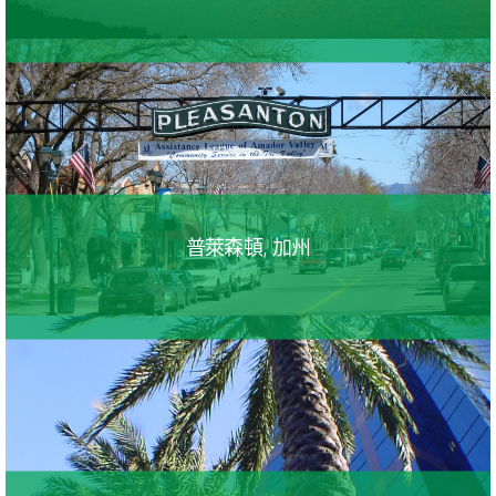
普萊森頓, 加州