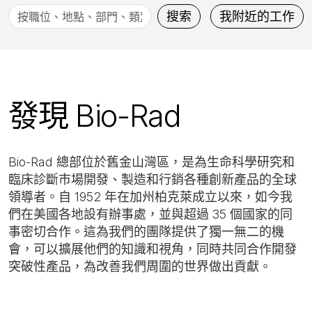
按
搜索
我附近的工作
職
位、
地
點、
發現 Bio-Rad
部
門、
類
Bio-Rad 總部位於舊金山灣區，是為生命科學研究和
別
臨床診斷市場開發、製造和行銷各種創新產品的全球
等
領導者。自 1952 年在加州柏克萊成立以來，如今我
搜
們在美國各地設有辦事處，並與超過 35 個國家的同
索。
事密切合作。這為我們的團隊提供了獨一無二的機
會，可以擴展他們的知識和視角，同時共同合作開發
突破性產品，為改善我們周圍的世界做出貢獻。