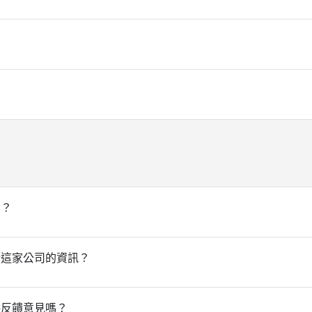
門？
於這家公司的資訊？
供反饋意見嗎？