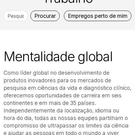
Pesquise
Procurar
Empregos perto de mim
por
cargo,
localização,
departamento,
Mentalidade global
categoria,
etc.
Como líder global no desenvolvimento de
produtos inovadores para os mercados de
pesquisa em ciências da vida e diagnóstico clínico,
oferecemos oportunidades de carreira em seis
continentes e em mais de 35 países.
Independentemente da localização, idioma ou
hora do dia, todas as nossas equipes partilham o
compromisso de ultrapassar os limites da ciência
e ajudar as pessoas em todo o mundo a viver