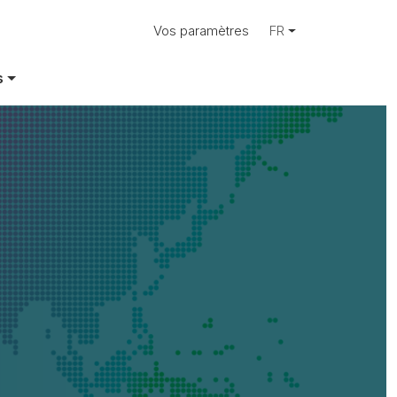
Vos paramètres
FR
re mondiale
s