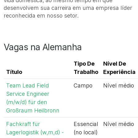
vida doméstica, ao mesmo tempo em que
desenvolvem sua carreira em uma empresa líder
reconhecida em nosso setor.
Vagas na Alemanha
Tipo De
Nível De
Título
Trabalho
Experiência
Team Lead Field
Campo
Nível médio
Service Engineer
(m/w/d) für den
Großraum Heilbronn
Fachkraft für
Essencial
Nível médio
Lagerlogistik (w,m,d) -
(no local)