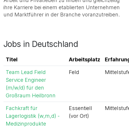
Arbeit und Privatleben zu finden und gleichzeitig
ihre Karriere bei einem etablierten Unternehmen
und Marktführer in der Branche voranzutreiben.
Jobs in Deutschland
Titel
Arbeitsplatz
Erfahrun
Team Lead Field
Feld
Mittelstuf
Service Engineer
(m/w/d) für den
Großraum Heilbronn
Fachkraft für
Essentiell
Mittelstuf
Lagerlogistik (w,m,d) -
(vor Ort)
Medizinprodukte