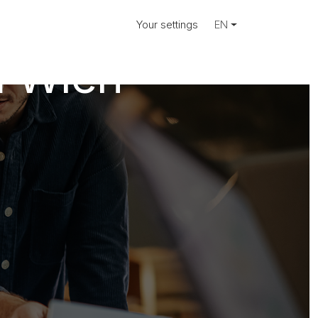
vicetechniker
Your settings
EN
m Wien