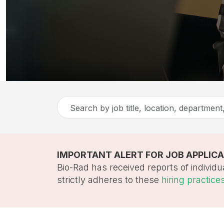
Search
by
job
title,
IMPORTANT ALERT FOR JOB APPLIC
location,
Bio-Rad has received reports of individu
department,
strictly adheres to these
hiring practice
category,
etc.