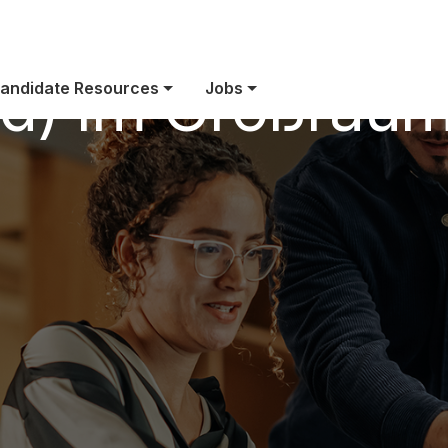
e Engineer / Ser
d) im Großrau
andidate Resources
Jobs