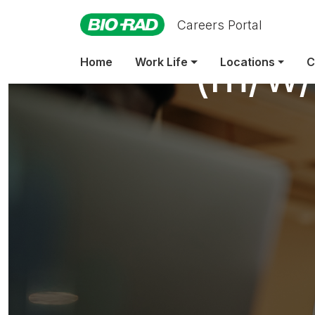
Field Servic
Careers Portal
(m/w/
Home
Work Life
Locations
C