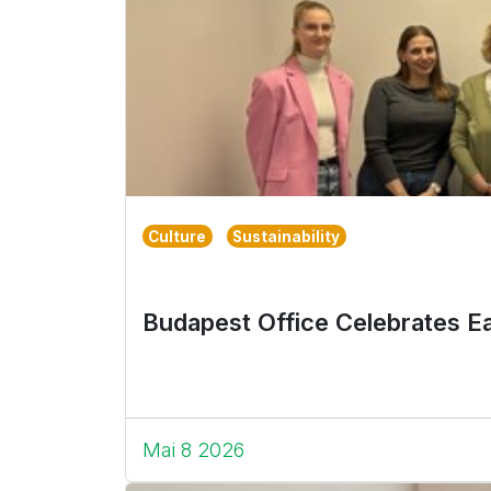
oder
Schlüsselwort
Culture
Sustainability
Budapest Office Celebrates E
Mai 8 2026