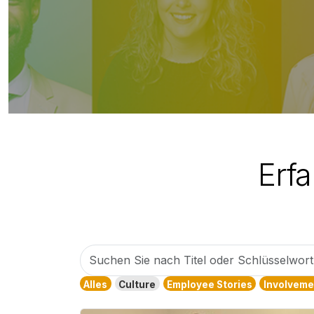
Erf
Suchen
Sie
Alles
Culture
Employee Stories
Involveme
nach
Titel